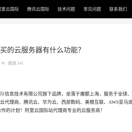
阿里云国际
腾讯云国际
技术问题
常见问题
联系我们
买的云服务器有什么功能？
阅读 541
际
信息技术有限公司旗下品牌，坐落于魔都上海，服务于全球、
里云代理商、腾讯云、华为云、西部数码、美橙互联、AWS亚马
合作的计划！阿里云国际站代理商专业的云服务商！