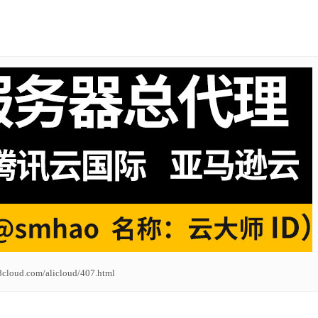
8cloud.com/alicloud/407.html