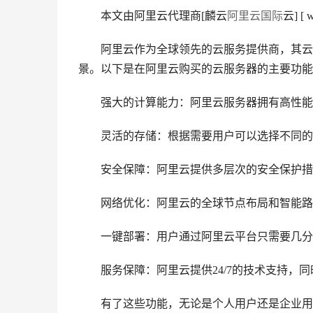
本文由阿里云代理商[麟云
阿里云国际
云] [
阿里云作为全球领先的云服务提供商，其云服
景。以下是在阿里云购买的云服务器的主要功能
强大的计算能力：阿里云服务器拥有高性能的
灵活的存储：根据需要用户可以选择不同的硬
安全保障：阿里云提供多层次的安全保护措施
网络优化：阿里云的全球节点布局和智能路由
一键部署：用户通过阿里云平台只需要几分
服务保障：阿里云提供24/7的技术支持，同
有了这些功能，无论是个人用户还是企业用户