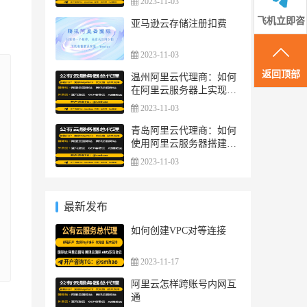
2023-11-03
飞机立即咨
亚马逊云存储注册扣费
询
2023-11-03
返回顶部
温州阿里云代理商：如何
在阿里云服务器上实现数
据的容灾监控和紧急恢
2023-11-03
复？
青岛阿里云代理商：如何
使用阿里云服务器搭建智
能医疗和数据库系统？
2023-11-03
最新发布
如何创建VPC对等连接
2023-11-17
阿里云怎样跨账号内网互
通