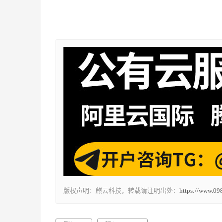
版权声明：麒云科技，转载请注明出处：
https://www.09