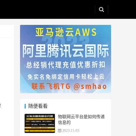
逊
随便看看
物联网云平台是如何传递
信息的
2023-11-03