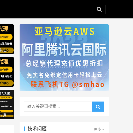
怎样在阿里云云数据库中进行数据迁移
互通
技术问题
更多 »