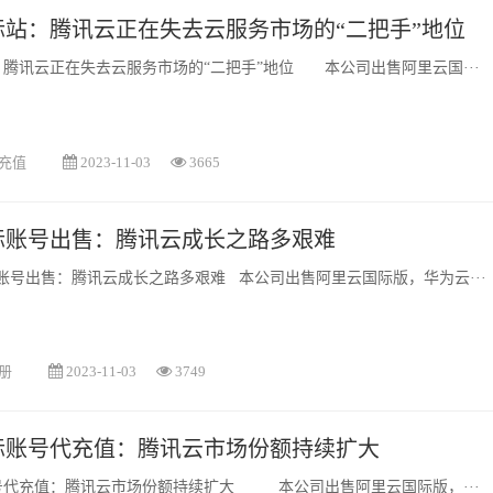
际站：腾讯云正在失去云服务市场的“二把手”地位
腾讯云国际站：腾讯云正在失去云服务市场的“二把手”地位 本公司出售阿里云国···
充值
2023-11-03
3665
际账号出售：腾讯云成长之路多艰难
腾讯云国际账号出售：腾讯云成长之路多艰难 本公司出售阿里云国际版，华为云···
册
2023-11-03
3749
际账号代充值：腾讯云市场份额持续扩大
腾讯云国际账号代充值：腾讯云市场份额持续扩大 本公司出售阿里云国际版，···