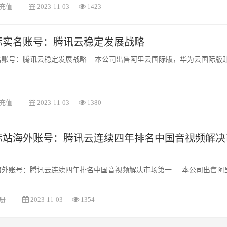
充值
2023-11-03
1423
际实名账号：腾讯云稳定发展战略
定发展战略 本公司出售阿里云国际版，华为云国际版账号
充值
2023-11-03
1380
际站海外账号：腾讯云连续四年排名中国音视频解决
账号：腾讯云连续四年排名中国音视频解决市场第一 本公司出售阿里云
册
2023-11-03
1354