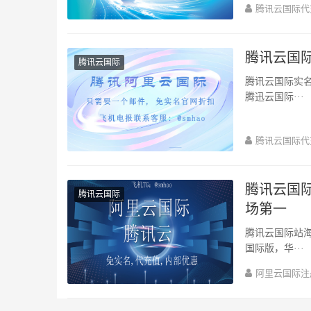
腾讯云国际代
腾讯云国
腾讯云国际
腾讯云国际实名账号：腾讯云稳
腾迅云国际···
腾讯云国际代
腾讯云国
腾讯云国际
场第一
腾讯云国际站海外
国际版，华···
阿里云国际注