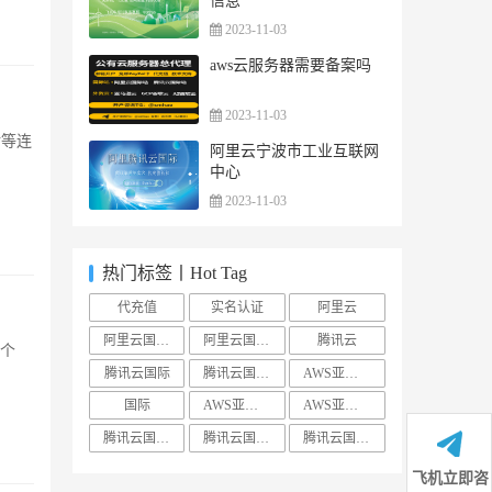
信息
2023-11-03
aws云服务器需要备案吗
2023-11-03
对等连
阿里云宁波市工业互联网
中心
2023-11-03
热门标签丨Hot Tag
代充值
实名认证
阿里云
阿里云国际注册
阿里云国际服务器
腾讯云
两个
腾讯云国际
腾讯云国际站
AWS亚马逊云国际站
国际
AWS亚马逊云
AWS亚马逊云服务器
腾讯云国际版
腾讯云国际注册
腾讯云国际账号
飞机立即咨