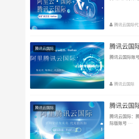
腾讯云国际代
腾讯云国
腾讯云国际
腾讯云国际
腾讯云国
腾讯云国际
腾讯云国际：腾讯云发力
际版账号 ···